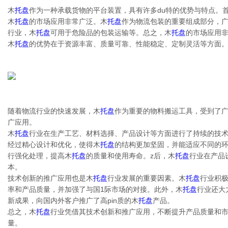
木
托盘
作为一种承载货物的平台装置，具有许多du特的优势与特点。
木
托盘
的市场应用非常广泛。木
托盘
作为物流包装的重要组成部分，
行业，木
托盘
可用于危险品的包装运输等。总之，木
托盘
的市场应用
木
托盘
的优势在于资源丰富、质量可靠、性能稳定、定制灵活等方面
随着物流行业的快速发展，木
托盘
作为重要的物料搬运工具，受到了
广应用。
木
托盘
行业在生产工艺、材料选择、产品设计等方面进行了持续的技
经过精心设计和优化，使得木
托盘
的结构更加坚固，并能适应不同的
行强化处理，提高木
托盘
的质量和使用寿命。z后，木
托盘
行业在产品
本。
技术创新的推广应用也是木
托盘
行业发展的重要因素。木
托盘
行业积
率和产品质量，并加强了与国1际市场的对接。此外，木
托盘
行业还大
新成果，向国内外客户推广了高pin质的木
托盘
产品。
总之，木
托盘
行业凭借其技术创新和推广应用，不断提升产品质量和
量。