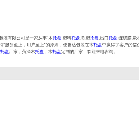
包装有限公司是一家从事“木
托盘
,塑料
托盘
,吹塑
托盘
,出口
托盘
,缠绕膜,欧
持“服务至上，用户至上”的原则，使鲁达包装在木
托盘
中赢得了客户的信
木
托盘
厂家，菏泽木
托盘
，木
托盘
定制的厂家，欢迎来电咨询。