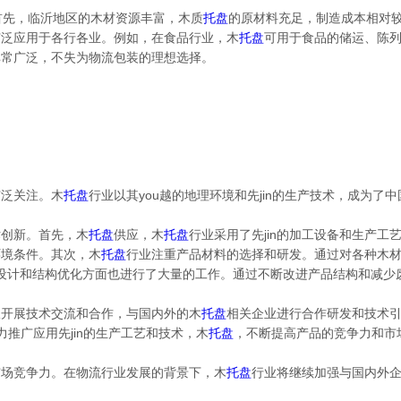
首先，临沂地区的木材资源丰富，木质
托盘
的原材料充足，制造成本相对
广泛应用于各行各业。例如，在食品行业，木
托盘
可用于食品的储运、陈
非常广泛，不失为物流包装的理想选择。
。
广泛关注。木
托盘
行业以其you越的地理环境和先jin的生产技术，成为了中
术创新。首先，木
托盘
供应，木
托盘
行业采用了先jin的加工设备和生产
环境条件。其次，木
托盘
行业注重产品材料的选择和研发。通过对各种木
设计和结构优化方面也进行了大量的工作。通过不断改进产品结构和减少
极开展技术交流和合作，与国内外的木
托盘
相关企业进行合作研发和技术引
力推广应用先jin的生产工艺和技术，木
托盘
，不断提高产品的竞争力和市
市场竞争力。在物流行业发展的背景下，木
托盘
行业将继续加强与国内外