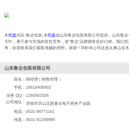
木
托盘
供应-鲁达包装-木
托盘
由山东鲁达包装有限公司提供。山东鲁达
方针，勇于参与市场的良性竞争，使“鲁达”品牌拥有良好口碑。我们坚
考，欢迎联系我们索取准确的资料，谢谢！同时本公司还是从事山东
山东鲁达包装有限公司
姓名：
孙经理 ( 销售经理 ）
手机：
18615406902
业务 QQ：
1260562326
公司地址：
济南市历山北路黄台电子商务产业园
电话：
0531-88771161
传真：
0531-81258989