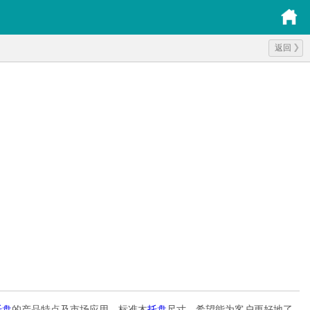
返回
托盘
的产品特点及市场应用，标准木
托盘
尺寸，希望能为客户更好地了