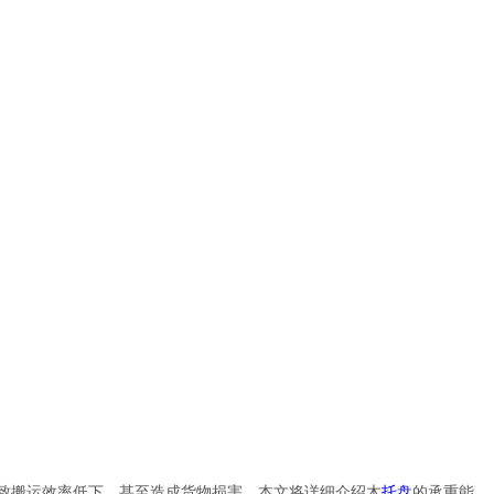
致搬运效率低下，甚至造成货物损害。本文将详细介绍木
托盘
的承重能