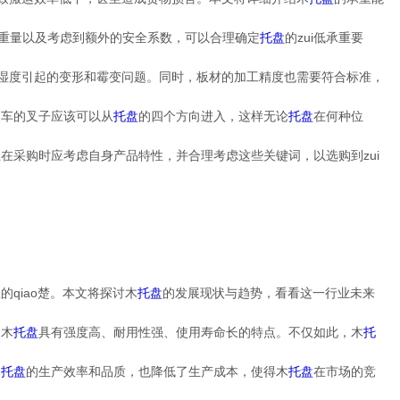
重量以及考虑到额外的安全系数，可以合理确定
托盘
的zui低承重要
因湿度引起的变形和霉变问题。同时，板材的加工精度也需要符合标准，
叉车的叉子应该可以从
托盘
的四个方向进入，这样无论
托盘
在何种位
采购时应考虑自身产品特性，并合理考虑这些关键词，以选购到zui
qiao楚。本文将探讨木
托盘
的发展现状与趋势，看看这一行业未来
的木
托盘
具有强度高、耐用性强、使用寿命长的特点。不仅如此，木
托
木
托盘
的生产效率和品质，也降低了生产成本，使得木
托盘
在市场的竞