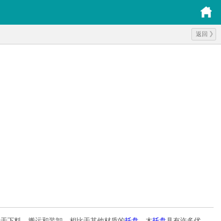
返回
便于下料、搬运和装卸。相比于其他材质的
托盘
，木
托盘
具有许多优