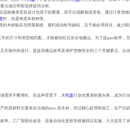
些要点做出明智选择提供分析。
应该能够承受其设计负荷下的重量，而不出现断裂或变形。通过计算货物
盘
时，也需考虑木材种类。
u质的木材板应无明显裂痕、腐朽或虫蛀等缺陷，且干燥处理得当，减少
叉车的尺寸和类型相匹配，才能被轻松且安全地搬运。为了提gao效率，
叉车操作的设计，是提高搬运效率及保护货物安全的三个关键要点。企业在
市场需求不断增长。在这种背景下，木
托盘
行业也逐渐崭露头角，成为行业的
生产的原材料主要来自当地的you·质木材，经过精心处理和加工，生产出
产效率。工厂智能化改造、设备自动化更新等措施得以实施，大大提高了