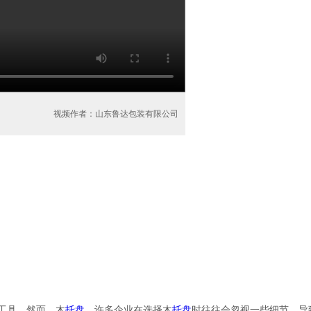
视频作者：山东鲁达包装有限公司
的工具。然而，木
托盘
，许多企业在选择木
托盘
时往往会忽视一些细节，导