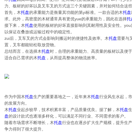
力、板材的好坏以及叉车叉的方式这三个关键因素，并对如何结合这
首先，木
托盘
的承重能力是衡量其功能的第yi标准。一款合适的木
托盘
求。此外，高密度的木材通常具有更优yue的承重能力，因此在选择
托
接下来，木
托盘
使用的板材的好坏直接影响到其耐用性及安全性。yo
以保证在叠放或运输过程中的稳定性。
zui后，叉车叉的方式会影响到搬运时的便捷性及效率。木
托盘
需要与
置，叉车都能轻松取放货物。
总结而言，在选择木
托盘
时，合理的承重能力、高质量的板材以及便于
适合自己需求的木
托盘
，从而提高整体的物流效率。
作为中国木
托盘
生产的重要基地之一，近年来木
托盘
行业风生水起，
的发展方向。
木
托盘
业起步较早，技术积累丰富，产品质量优良。据了解，木
托盘
盘
的设计款式也逐渐多样化，可以满足不同行业、不同需求的客户。
随着市场需求不断增长，木
托盘
行业也在逐步扩大生产规模，提升生
争力得到了很大提升。