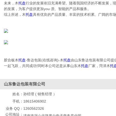
未来，木
托盘
行业的发展依旧充满希望。随着我国经济的不断发展，
的发展，为客户提供更加you·质、智能的产品和服务。
综上所述，木
托盘
具有优良的产品质量、丰富的技术积累、广阔的市
胶合板木
托盘
-鲁达包装(在线咨询)-木
托盘
由山东鲁达包装有限公司提
一起飞跃，共同成功!同时本公司还是从事山东木
托盘
厂家，菏泽木
托
山东鲁达包装有限公司
姓名：
孙经理 ( 销售经理 ）
手机：
18615406902
业务 QQ：
1260562326
公司地址：
济南市历山北路黄台电子商务产业园