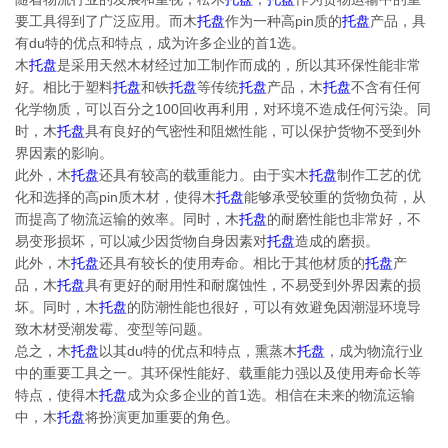
要工具得到了广泛应用。而木
托盘
作为一种高pin质的
托盘
产品，具
有du特的优点和特点，成为许多企业的首1选。
木
托盘
是采用天然木材经过加工制作而成的，所以其环保性能非常
好。相比于塑料
托盘
和铁
托盘
等传统
托盘
产品，木
托盘
不含有任何
化学物质，可以百分之100回收再利用，对环境不造成任何污染。同
时，木
托盘
具有良好的气密性和阻燃性能，可以保护货物不受到外
界因素的影响。
此外，木
托盘
还具有较高的载重能力。由于实木
托盘
制作工艺的优
化和选择的高pin质木材，使得木
托盘
能够承受较重的货物负荷，从
而提高了物流运输的效率。同时，木
托盘
的耐磨性能也非常好，不
易变形损坏，可以减少因货物自身因素对
托盘
造成的磨损。
此外，木
托盘
还具有较长的使用寿命。相比于其他材质的
托盘
产
品，木
托盘
具有更好的耐用性和耐腐蚀性，不易受到外界因素的损
坏。同时，木
托盘
的防潮性能也很好，可以有效避免因潮湿环境导
致木材受潮发霉、变型等问题。
总之，木
托盘
以其du特的优点和特点，熏蒸木
托盘
，成为物流行业
中的重要工具之一。其环保性能好、载重能力强以及使用寿命长等
特点，使得木
托盘
成为众多企业的首1选。相信在未来的物流运输
中，木
托盘
将扮演更加重要的角色。