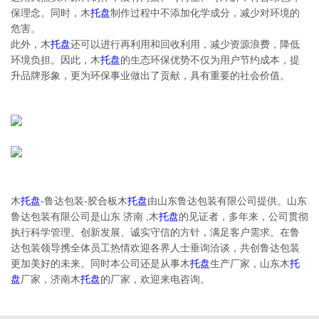
保理念。同时，木
托盘
制作过程中不添加化学成分，减少对环境的
危害。
此外，木
托盘
还可以进行再利用和回收利用，减少资源浪费，降低
环境负担。因此，木
托盘
的生态环保优势不仅为用户节约成本，提
升品牌形象，更为环保事业做出了贡献，具有重要的社会价值。
木
托盘
-鲁达包装-胶合板木
托盘
由山东鲁达包装有限公司提供。山东
鲁达包装有限公司是山东 济南 ,木
托盘
的见证者，多年来，公司贯彻
执行科学管理、创新发展、诚实守信的方针，满足客户需求。在鲁
达包装领导携全体员工热情欢迎各界人士垂询洽谈，共创鲁达包装
更加美好的未来。同时本公司还是从事木
托盘
生产厂家，山东木
托
盘
厂家，济南木
托盘
的厂家，欢迎来电咨询。