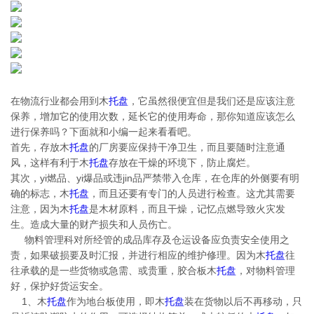
在物流行业都会用到木
托盘
，它虽然很便宜但是我们还是应该注意
保养，增加它的使用次数，延长它的使用寿命，那你知道应该怎么
进行保养吗？下面就和小编一起来看看吧。
首先，存放木
托盘
的厂房要应保持干净卫生，而且要随时注意通
风，这样有利于木
托盘
存放在干燥的环境下，防止腐烂。
其次，yi燃品、yi爆品或违jin品严禁带入仓库，在仓库的外侧要有明
确的标志，木
托盘
，而且还要有专门的人员进行检查。这尤其需要
注意，因为木
托盘
是木材原料，而且干燥，记忆点燃导致火灾发
生。造成大量的财产损失和人员伤亡。
物料管理科对所经管的成品库存及仓运设备应负责安全使用之
责，如果破损要及时汇报，并进行相应的维护修理。因为木
托盘
往
往承载的是一些货物或急需、或贵重，胶合板木
托盘
，对物料管理
好，保护好货运安全。
1、木
托盘
作为地台板使用，即木
托盘
装在货物以后不再移动，只