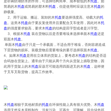
是祈祷防潮防水的作用，可选择结构简单、成本较低的木
托盘
。如
简易的木
托盘
或简易的塑木料
托盘
，但是使用时应该注意木
托盘
的
静载量。
2、用于运输、搬运、装卸的木
托盘
要选择强度高、动载大的
托
盘
。这类木
托盘
由于要反复使用并且要配合叉车使用，因此对木
托
盘
的强度要求较高，要求木
托盘
的结构是田字型或者是川字型。
3、根据木
托盘
装在货物以后是否要堆垛来选择单面木
托盘
还是
双面木
托盘
。
单面木
托盘
由于只是一个承载面，不适合用于堆垛，否则容易造成
下层货物的损坏。装载货物后需要堆垛的要尽选择双面木
托盘
。
4、如果木
托盘
是用在立体库的货架上，要考虑木
托盘
的结构是否适
合码放在货架上。通常由于只能从两个方向从货架上插取货物，因
此用于货架上的木
托盘
应该尽可能选用四面进叉的木
托盘
，这样便
于叉车叉取货物，提高工作效率。
木
托盘
相较于其他材质的
托盘
在环保性能上具有很大优势。木
托盘
选用天然实木原料制作，没有污染、可再生、可降解，符合绿色环