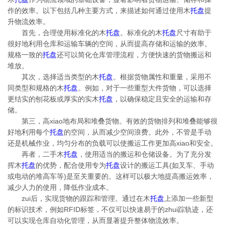
作的效率。以下包括几种主要方式，来描述如何通过使用木
托盘
提
升物流效率。
首先，合理使用标准化的木
托盘
。标准化的木
托盘
尺寸有助于
很好地利用仓库和运输车辆的空间，从而提高存储和运输的效率。
规格一致的
托盘
还可以简化仓库管理流程，方便快速的货物搬运和
堆放。
其次，选择适当类型的木
托盘
。根据货物属性和重量，采用不
同类型和规格的木
托盘
。例如，对于一些重型大件货物，可以选择
更结实的刨花板或厚实的实木
托盘
，以确保稳定且安全的运输和存
储。
第三，高xiao地布局和堆叠货物。有效的货物排列和堆叠能够很
好地利用每个
托盘
的空间，从而减少空间浪费。此外，不管是手动
还是机械作业，均匀分布的负载可以使搬运工作更加高xiao和安全。
再者，二手木
托盘
，使用适当的搬运和仓储设备。为了充分发
挥木
托盘
的优势，配合使用专为
托盘
设计的搬运工具(如叉车、手动
或电动的堆高车等)是至关重要的。这样可以极大地提高搬运效率，
减少人力的使用，降低作业成本。
zui后，实现货物的跟踪和管理。通过在木
托盘
上添加一些新型
的标识技术，例如RFID标签，不仅可以快速易于的zhui踪轨迹，还
可以实现仓库自动化管理，从而显著提升整体物流效率。