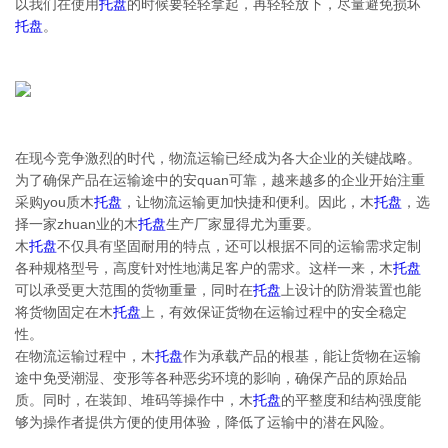
以我们在使用
托盘
的时候要轻轻拿起，再轻轻放下，尽量避免损坏
托盘
。
在现今竞争激烈的时代，物流运输已经成为各大企业的关键战略。
为了确保产品在运输途中的安quan可靠，越来越多的企业开始注重
采购you质木
托盘
，让物流运输更加快捷和便利。因此，木
托盘
，选
择一家zhuan业的木
托盘
生产厂家显得尤为重要。
木
托盘
不仅具有坚固耐用的特点，还可以根据不同的运输需求定制
各种规格型号，高度针对性地满足客户的需求。这样一来，木
托盘
可以承受更大范围的货物重量，同时在
托盘
上设计的防滑装置也能
将货物固定在木
托盘
上，有效保证货物在运输过程中的安全稳定
性。
在物流运输过程中，木
托盘
作为承载产品的根基，能让货物在运输
途中免受潮湿、变形等各种恶劣环境的影响，确保产品的原始品
质。同时，在装卸、堆码等操作中，木
托盘
的平整度和结构强度能
够为操作者提供方便的使用体验，降低了运输中的潜在风险。