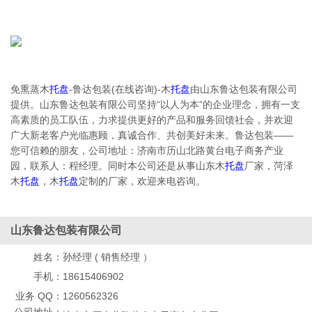
免熏蒸木
托盘
-鲁达包装(在线咨询)-木
托盘
由山东鲁达包装有限公司
提供。山东鲁达包装有限公司坚持“以人为本”的企业理念，拥有一支
高素质的员工队伍，力求提供更好的产品和服务回馈社会，并欢迎
广大新老客户光临惠顾，真诚合作、共创美好未来。鲁达包装——
您可信赖的朋友，公司地址：济南市历山北路黄台电子商务产业
园，联系人：程经理。同时本公司还是从事山东木
托盘
厂家，菏泽
木
托盘
，木
托盘
定制的厂家，欢迎来电咨询。
山东鲁达包装有限公司
姓名：
孙经理 ( 销售经理 ）
手机：
18615406902
业务 QQ：
1260562326