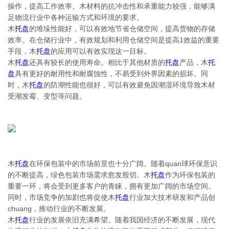
操作，提高工作效率。木材料的抗冲击性和承重能力较强，能够满
足物流行业中各种运输方式和环境的要求。
木
托盘
的堆垛性能好，可以有效地节省仓储空间，提高货物的存储
效率。在仓储行业中，有效规划和利用仓储空间是提高1效益的重要
手段，木
托盘
的应用可以有效实现这一目标。
木
托盘
还具有较长的使用寿命。相比于其他材质的
托盘
产品，木
托
盘
具有更好的耐用性和耐腐蚀性，不易受到外界因素的损坏。同
时，木
托盘
的防潮性能也很好，可以有效避免因潮湿环境导致木材
受潮发霉、变型等问题。
木
托盘
在环保包装中的市场前景也十分广阔。随着quan球环保意识
的不断提高，绿色包装市场需求愈发殷切。木
托盘
作为环保包装的
重要一环，将会受到更多客户的青睐，拥有更加广阔的市场空间。
同时，市场竞争的加剧也将促使木
托盘
行业加大技术研发和产品创
chuang，推动行业的不断发展。
木
托盘
行业的发展依旧充满希望。随着我国经济的不断发展，现代