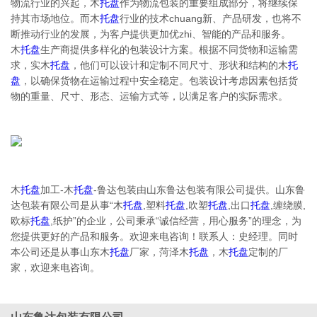
物流行业的兴起，木
托盘
作为物流包装的重要组成部分，将继续保
持其市场地位。而木
托盘
行业的技术chuang新、产品研发，也将不
断推动行业的发展，为客户提供更加优zhi、智能的产品和服务。
木
托盘
生产商提供多样化的包装设计方案。根据不同货物和运输需
求，实木
托盘
，他们可以设计和定制不同尺寸、形状和结构的木
托
盘
，以确保货物在运输过程中安全稳定。包装设计考虑因素包括货
物的重量、尺寸、形态、运输方式等，以满足客户的实际需求。
木
托盘
加工-木
托盘
-鲁达包装由山东鲁达包装有限公司提供。山东鲁
达包装有限公司是从事“木
托盘
,塑料
托盘
,吹塑
托盘
,出口
托盘
,缠绕膜,
欧标
托盘
,纸护”的企业，公司秉承“诚信经营，用心服务”的理念，为
您提供更好的产品和服务。欢迎来电咨询！联系人：史经理。同时
本公司还是从事山东木
托盘
厂家，菏泽木
托盘
，木
托盘
定制的厂
家，欢迎来电咨询。